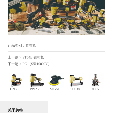
产品类别：
卷钉枪
上一篇 >
ST64E 钢钉枪
下一篇 >
PC-1(S壶1000CC)
CN38 卷
PW2638-
MT-5105
STC38钢
DDP-10
钉枪
L 码钉枪
圆型砂磨
钉枪(带
隔膜泵
机
磁）
关于美特