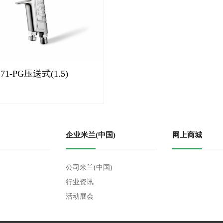
71-PG压送式(1.5)
企业米兰(中国)
网上商城
公司米兰(中国)
行业资讯
活动展会