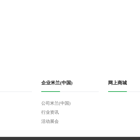
生产公司，公司产品遍销全国各地，远销欧
美、非洲等。美特公司只创建以来一直致力
于为广大的用户提供高性价比的专业产品与
优质服务，努力成为行业最具核心竞争力、
更具专业性和高信赖感的全球气动工具制造
商。美特公司主营气动动钉枪、专业气动
钉、气动快速接头、风管
企业米兰(中国)
网上商城
公司米兰(中国)
行业资讯
活动展会