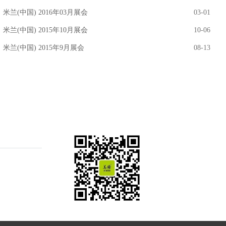
米兰(中国) 2016年03月展会
03-01
米兰(中国) 2015年10月展会
10-06
米兰(中国) 2015年9月展会
08-13