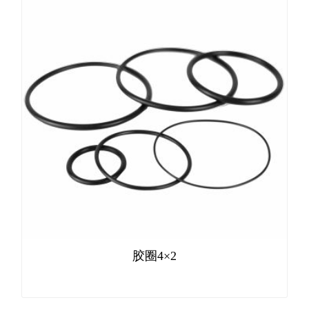
胶圈4×2