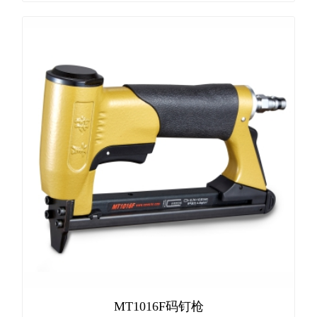
MT1016F码钉枪