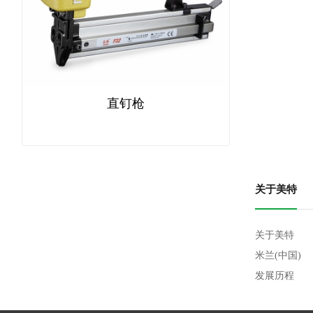
直钉枪
关于美特
关于美特
米兰(中国)
发展历程